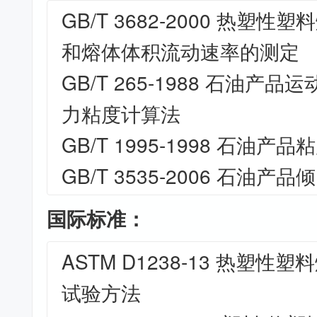
GB/T 3682-2000 热塑
和熔体体积流动速率的测定
GB/T 265-1988 石油产
力粘度计算法
GB/T 1995-1998 石油
GB/T 3535-2006 石油产
国际标准：
ASTM D1238-13 热塑
试验方法