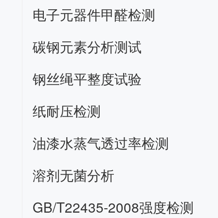
电子元器件甲醛检测
碳钢元素分析测试
钢丝绳平整度试验
纸耐压检测
油漆水蒸气透过率检测
溶剂无菌分析
GB/T22435-2008强度检测