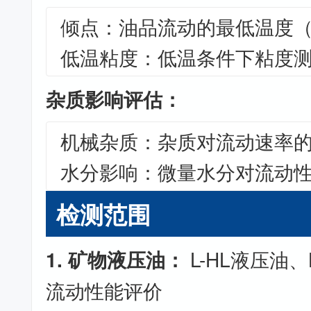
倾点：油品流动的最低温度
低温粘度：低温条件下粘度测定
杂质影响评估：
机械杂质：杂质对流动速率
水分影响：微量水分对流动
检测范围
1. 矿物液压油：
L-HL液压油
流动性能评价