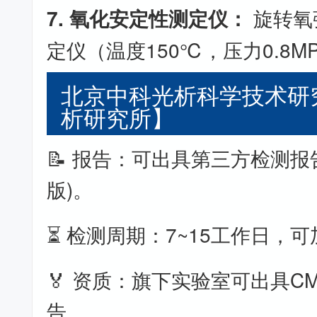
7. 氧化安定性测定仪：
旋转氧
定仪（温度150℃，压力0.8M
北京中科光析科学技术研
析研究所】
📝 报告：可出具第三方检测报
版)。
⏳ 检测周期：7~15工作日，
🏅 资质：旗下实验室可出具CM
告。