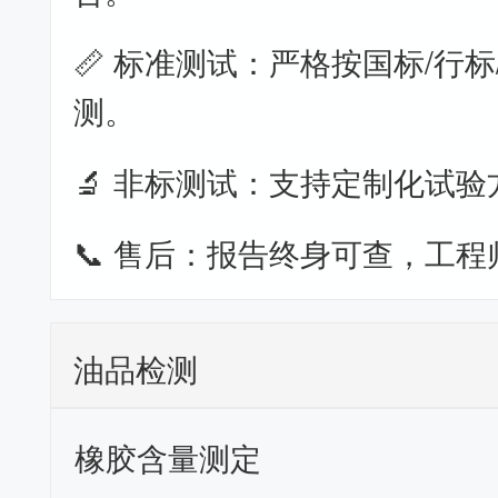
📏 标准测试：严格按国标/行标
测。
🔬 非标测试：支持定制化试验
📞 售后：报告终身可查，工程
油品检测
橡胶含量测定