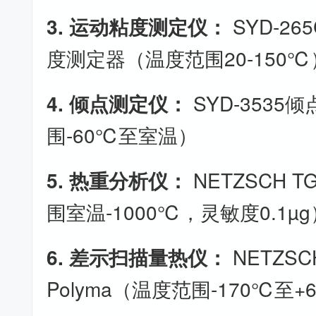
3. 运动粘度测定仪：
SYD-2
度测定器（温度范围20-150℃
4. 倾点测定仪：
SYD-353
围-60℃至室温）
5. 热重分析仪：
NETZSCH T
围室温-1000℃，灵敏度0.1µg
6. 差示扫描量热仪：
NETZSCH
Polyma（温度范围-170℃至+