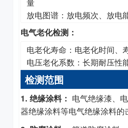
量
放电图谱：放电频次、放电
电气老化检测：
电老化寿命：电老化时间、
电压老化系数：长期耐压性
检测范围
1. 绝缘涂料：
电气绝缘漆、电
器绝缘涂料等电气绝缘涂料的