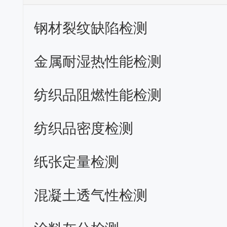
钢材裂纹缺陷检测
金属耐湿热性能检测
纺织品阻燃性能检测
纺织品密度检测
纸张定量检测
混凝土透气性检测