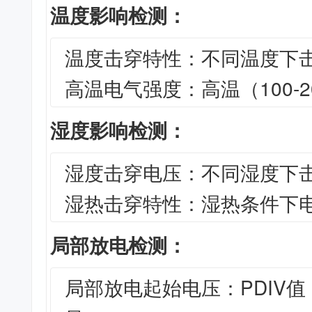
温度影响检测：
温度击穿特性：不同温度下
高温电气强度：高温（100-2
湿度影响检测：
湿度击穿电压：不同湿度下
湿热击穿特性：湿热条件下
局部放电检测：
局部放电起始电压：PDIV值