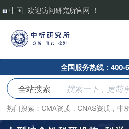
中国
欢迎访问研究所官网 ！
全国服务热线：400-62
全站搜索
热门搜索：CMA资质，CNAS资质，中