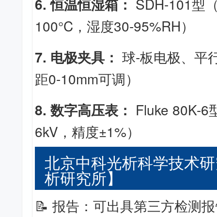
6. 恒温恒湿箱：
SDH-101型
100°C，湿度30-95%RH）
7. 电极夹具：
球-板电极、平
距0-10mm可调）
8. 数字高压表：
Fluke 80K
6kV，精度±1%）
北京中科光析科学技术研
析研究所】
📝 报告：可出具第三方检测报