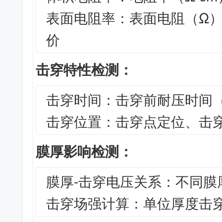
表面电阻率：表面电阻（Ω
价
击穿特性检测：
击穿时间：击穿前耐压时间（
击穿位置：击穿点定位、击
膜厚影响检测：
膜厚-击穿电压关系：不同膜
击穿场强计算：单位厚度击