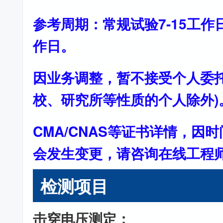
参考周期：常规试验7-15工作
作日。
因业务调整，暂不接受个人委托
校、研究所等性质的个人除外)
CMA/CNAS等证书详情，因
会发生变更，请咨询在线工程
检测项目
击穿电压测定：