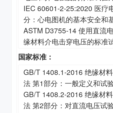
IEC 60601-2-25:2020 
分：心电图机的基本安全和
ASTM D3755-14 使用
缘材料介电击穿电压的标准
国家标准：
GB/T 1408.1-2016 绝
法 第1部分：一般定义和试
GB/T 1408.2-2016 绝
法 第2部分：对直流电压试