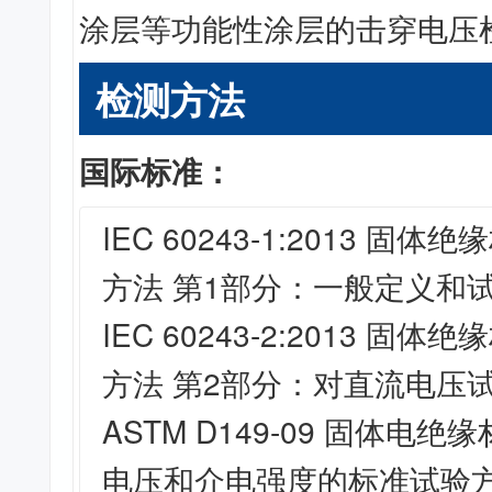
涂层等功能性涂层的击穿电压
检测方法
国际标准：
IEC 60243-1:2013 
方法 第1部分：一般定义和
IEC 60243-2:2013 
方法 第2部分：对直流电压
ASTM D149-09 固体电
电压和介电强度的标准试验