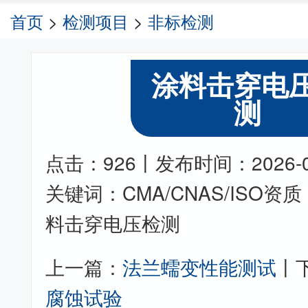
首页
>
检测项目
>
非标检测
涂料击穿电
测
点击：926丨发布时间：2026-06-
关键词：CMA/CNAS/ISO
料击穿电压检测
上一篇：
法兰蠕变性能测试
丨
腐蚀试验