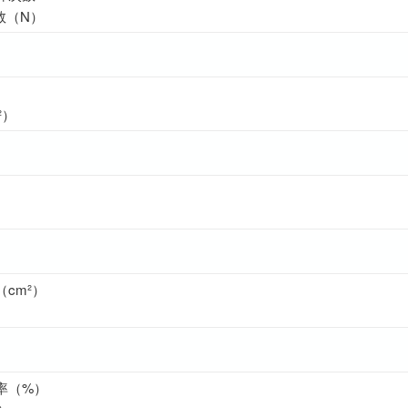
数（N）
²）
cm²）
）
率（%）