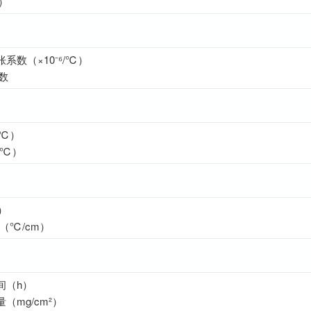
）
系数（×10⁻⁶/℃）
数
0℃）
（℃）
）
℃/cm）
间（h）
mg/cm²）