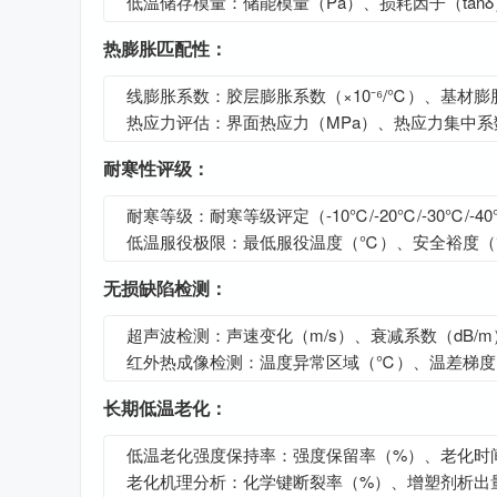
低温储存模量：储能模量（Pa）、损耗因子（tanδ
热膨胀匹配性：
线膨胀系数：胶层膨胀系数（×10⁻⁶/℃）、基材膨胀
热应力评估：界面热应力（MPa）、热应力集中系
耐寒性评级：
耐寒等级：耐寒等级评定（-10℃/-20℃/-30℃/-4
低温服役极限：最低服役温度（℃）、安全裕度
无损缺陷检测：
超声波检测：声速变化（m/s）、衰减系数（dB/m
红外热成像检测：温度异常区域（℃）、温差梯度（
长期低温老化：
低温老化强度保持率：强度保留率（%）、老化时
老化机理分析：化学键断裂率（%）、增塑剂析出量（