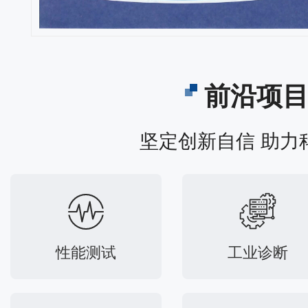
前沿项
坚定创新自信 助力
性能测试
工业诊断