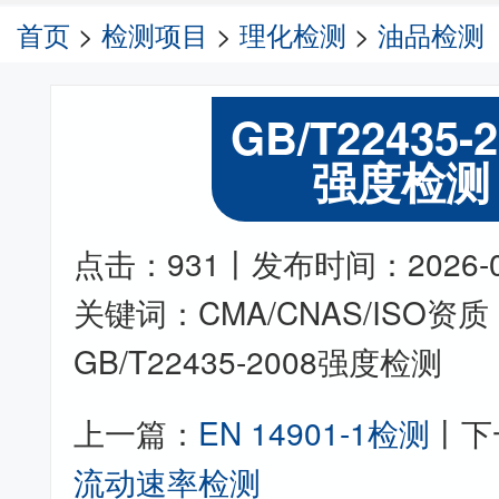
首页
>
检测项目
>
理化检测
>
油品检测
GB/T22435-2
强度检测
点击：931丨发布时间：2026-05-
关键词：CMA/CNAS/ISO
GB/T22435-2008强度检测
上一篇：
EN 14901-1检测
丨下
流动速率检测