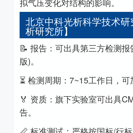
拟气压变化对结构的影响。
北京中科光析科学技术研
析研究所】
📝 报告：可出具第三方检测报
版)。
⏳ 检测周期：7~15工作日，
🏅 资质：旗下实验室可出具CM
告。
📏 标准测试：严格按国标/行标