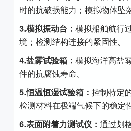
时的抗破损能力；模拟物体坠
3.模拟振动台：
模拟船舶航行
境；检测结构连接的紧固性。
4.盐雾试验箱：
模拟海洋高盐
件的抗腐蚀寿命。
5.恒温恒湿试验箱：
控制特定
检测材料在极端气候下的稳定
6.表面附着力测试仪：
通过划