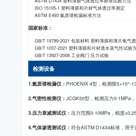
ASTM D1434 塑料薄膜气体透过率标准试验方法
ISO 15105-1 塑料薄膜和片材气体透过率测定
ASTM E493 氦质谱检漏标准方法
国家标准：
GB/T 19789-2021 包装材料 塑料薄膜和薄片氧
GB/T 1037-2021 塑料薄膜和片材透水蒸气性试验
GB/T 13927-2008 工业阀门 压力试验
检测设备
1.氦质谱检漏仪：
PHOENIX 4型，检测限5×10^-
2.气密性检测仪：
JCGK50型，检测压力0-1MPa
3.压力衰减测试仪：
压力范围0-10MPa，精度±0
4.气体渗透测试仪：
符合ASTM D1434标准，用