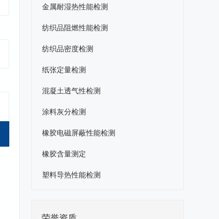
金属耐湿热性能检测
纺织品阻燃性能检测
纺织品密度检测
纸张定量检测
混凝土透气性检测
涂料灰分检测
橡胶电磁屏蔽性能检测
橡胶含量测定
塑料导热性能检测
荣誉资质