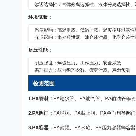
渗透选择性：气体分离选择性、液体分离选择性、
环境试验：
温度影响：高温泄露、低温泄露、温度循环泄露性
介质影响：水介质泄露、油介质泄露、化学介质泄
耐压性能：
耐压强度：爆破压力、工作压力、安全系数
循环压力：压力循环次数、疲劳泄露、寿命预测
检测范围
1.PA管材：
PA输水管、PA输气管、PA输油管等
2.PA阀门：
PA球阀、PA截止阀、PA单向阀等阀
3.PA容器：
PA储罐、PA水箱、PA压力容器等容