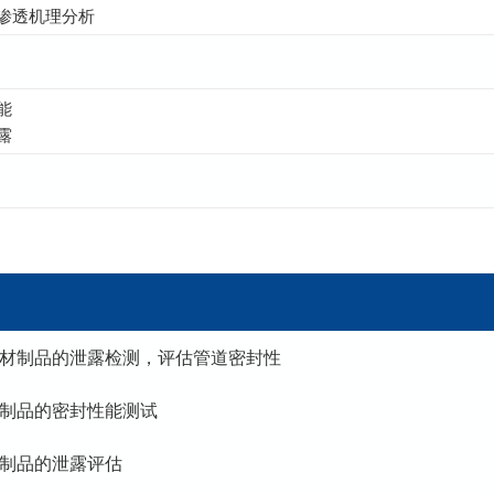
渗透机理分析
能
露
管材制品的泄露检测，评估管道密封性
门制品的密封性能测试
器制品的泄露评估