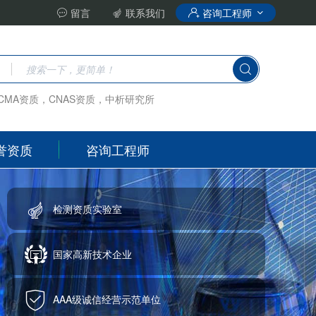
留言
联系我们
咨询工程师
CMA资质，CNAS资质，中析研究所
誉资质
咨询工程师
检测资质实验室
国家高新技术企业
AAA级诚信经营示范单位