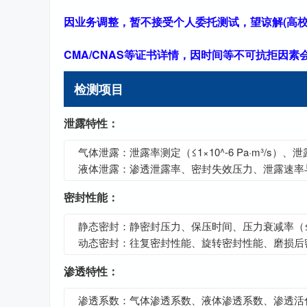
因业务调整，暂不接受个人委托测试，望谅解(高校
CMA/CNAS等证书详情，因时间等不可抗拒因
检测项目
泄露特性：
气体泄露：泄露率测定（≤1×10^-6 Pa·m³/s
液体泄露：渗透泄露率、密封失效压力、泄露速率
密封性能：
静态密封：静密封压力、保压时间、压力衰减率（≤0.
动态密封：往复密封性能、旋转密封性能、磨损后
渗透特性：
渗透系数：气体渗透系数、液体渗透系数、渗透活