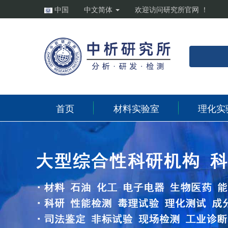
中国
中文简体
欢迎访问研究所官网 ！
首页
材料实验室
理化实