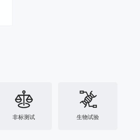
非标测试
生物试验