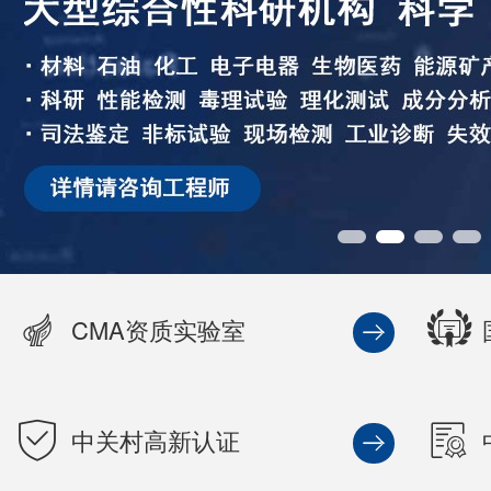
CMA资质实验室
中关村高新认证