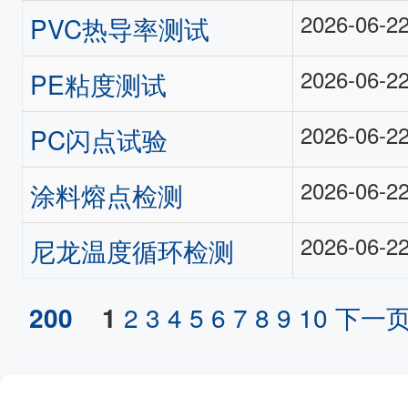
2026-06-22
PVC热导率测试
2026-06-22
PE粘度测试
2026-06-22
PC闪点试验
2026-06-22
涂料熔点检测
2026-06-22
尼龙温度循环检测
200
1
2
3
4
5
6
7
8
9
10
下一