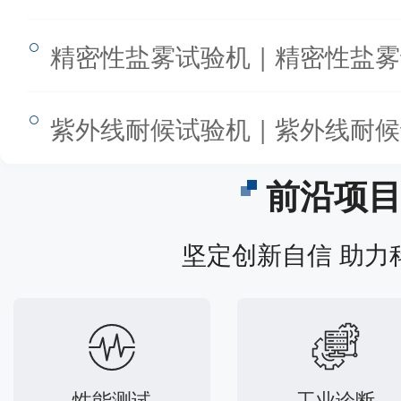
精密性盐雾试验机
|
精密性盐雾
紫外线耐候试验机
|
紫外线耐候
前沿项
坚定创新自信 助力
性能测试
工业诊断