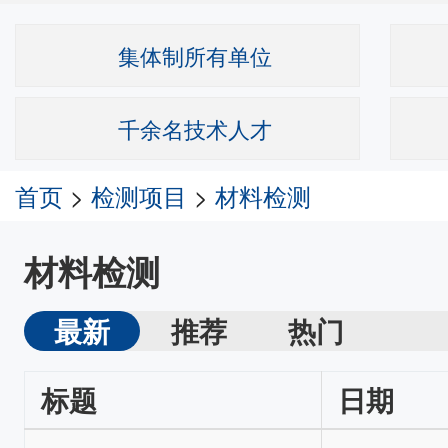
集体制所有单位
千余名技术人才
首页
>
检测项目
>
材料检测
材料检测
最新
推荐
热门
标题
日期