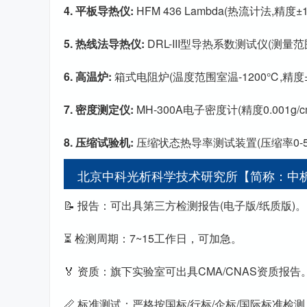
4. 平板导热仪:
HFM 436 Lambda(热流计法,精度±1
5. 热线法导热仪:
DRL-III型导热系数测试仪(测量范围0.
6. 高温炉:
箱式电阻炉(温度范围室温-1200℃,精度±
7. 密度测定仪:
MH-300A电子密度计(精度0.001g/cm
8. 压缩试验机:
压缩状态热导率测试装置(压缩率0-5
北京中科光析科学技术研究所【简称：中
📝 报告：可出具第三方检测报告(电子版/纸质版)。
⏳ 检测周期：7~15工作日，可加急。
🏅 资质：旗下实验室可出具CMA/CNAS资质报告
📏 标准测试：严格按国标/行标/企标/国际标准检测