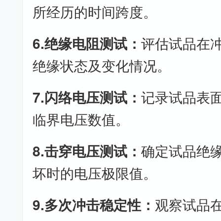
所经历的时间跨度。
6.绝缘电阻测试：
评估试品在
绝缘状态及变化情况。
7.闪络电压测试：
记录试品表
临界电压数值。
8.击穿电压测试：
确定试品绝
坏时的电压极限值。
9.多次冲击稳定性：
观察试品