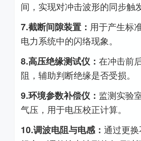
间，实现对冲击波形的同步触
7.截断间隙装置：
用于产生标
电力系统中的闪络现象。
8.高压绝缘测试仪：
在冲击前
阻，辅助判断绝缘是否受损。
9.环境参数补偿仪：
监测实验
气压，用于电压校正计算。
10.调波电阻与电感：
通过更换