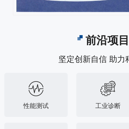
前沿项
坚定创新自信 助力
性能测试
工业诊断