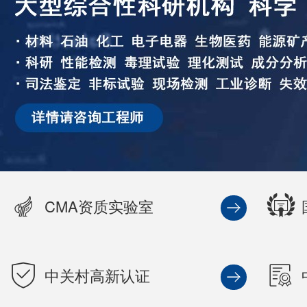
CMA资质实验室
中关村高新认证