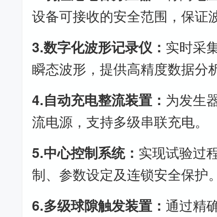
设备可接收的安全范围，保证
3.数字化波形记录仪：
实时采
瞬态波形，提供高精度数据分
4.自动充电整流装置：
为发生
流电源，支持多级串联充电。
5.中心控制系统：
实现试验过
制、参数设定及连锁安全保护
6.多级球隙触发装置：
通过精