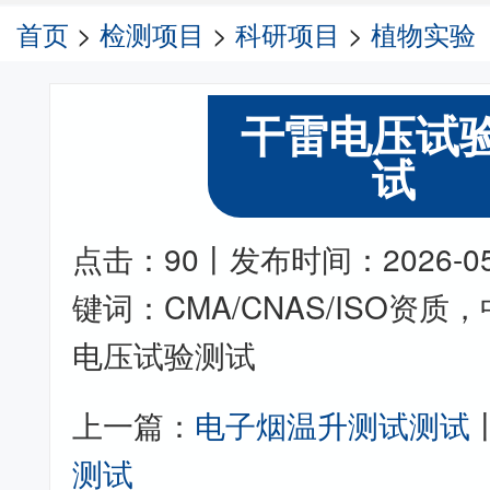
首页
>
检测项目
>
科研项目
>
植物实验
干雷电压试
试
点击：90丨发布时间：2026-05-1
键词：CMA/CNAS/ISO资
电压试验测试
上一篇：
电子烟温升测试测试
测试