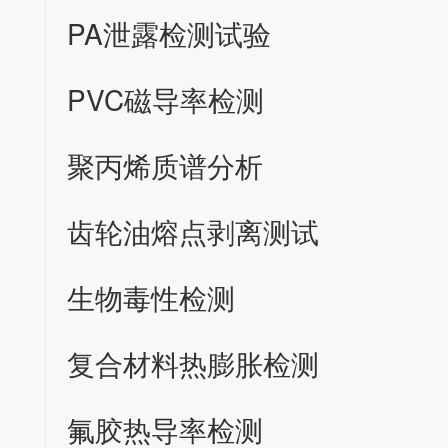
PA泄露检测试验
PVC磁导率检测
聚丙烯质谱分析
齿轮油熔点剥离测试
生物毒性检测
复合材料热膨胀检测
氟胶热导率检测