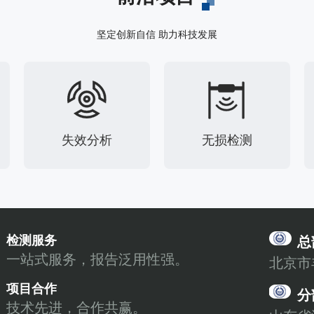
坚定创新自信 助力科技发展
失效分析
无损检测
检测服务
总
一站式服务，报告泛用性强。
北京市
项目合作
分
技术先进，合作共赢。