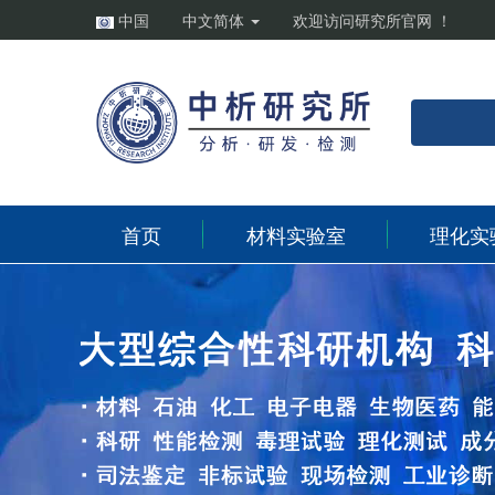
中国
中文简体
欢迎访问研究所官网 ！
首页
材料实验室
理化实