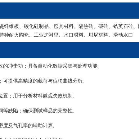
瓷纤维板、碳化硅制品、窑具材料、隔热砖、碳砖、锆英石砖、
特种耐火陶瓷、工业炉衬里、水口材料、坩埚材料、滑动水口
收的冲击功；具备自动化数据采集与处理功能。
；可提供高精度的载荷与位移曲线分析。
位置；用于分析材料微观失效机制。
洞等缺陷；确保测试样品的完整性。
密度及气孔率的辅助计算。