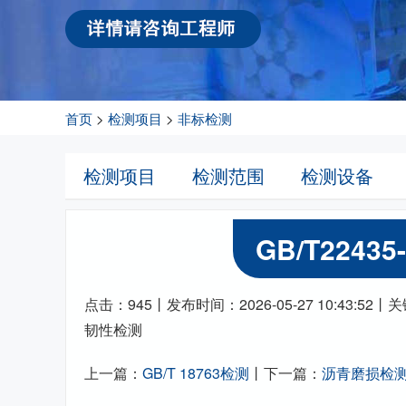
首页
>
检测项目
>
非标检测
检测项目
检测范围
检测设备
GB/T2243
点击：945丨发布时间：2026-05-27 10:43:52
韧性检测
上一篇：
GB/T 18763检测
丨下一篇：
沥青磨损检