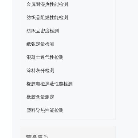
金属耐湿热性能检测
纺织品阻燃性能检测
纺织品密度检测
纸张定量检测
混凝土透气性检测
涂料灰分检测
橡胶电磁屏蔽性能检测
橡胶含量测定
塑料导热性能检测
荣誉资质