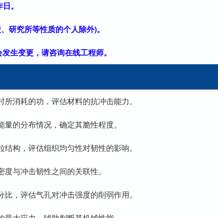
作日。
、研究所等性质的个人除外)。
素会发生变更，请咨询在线工程师。
时所消耗的功，评估材料的抗冲击能力。
能量的分布情况，确定其脆性程度。
粒结构，评估组织均匀性对韧性的影响。
密度与冲击韧性之间的关联性。
分比，评估气孔对冲击强度的削弱作用。
的最大应力，辅助判断其机械性能。