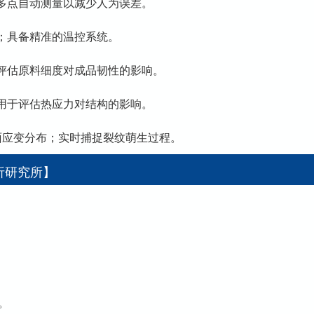
多点自动测量以减少人为误差。
；具备精准的温控系统。
评估原料细度对成品韧性的影响。
用于评估热应力对结构的影响。
面应变分布；实时捕捉裂纹萌生过程。
析研究所】
。
。