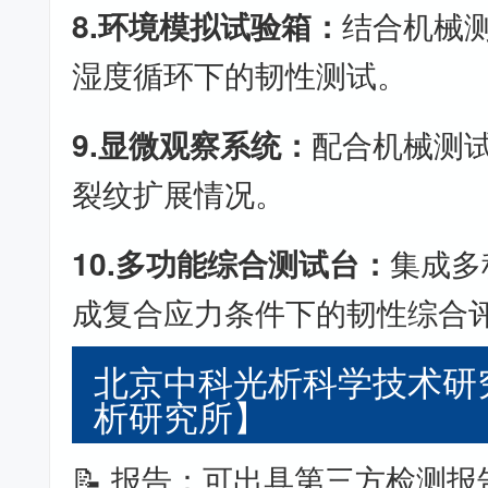
8.环境模拟试验箱：
结合机械
湿度循环下的韧性测试。
9.显微观察系统：
配合机械测
裂纹扩展情况。
10.多功能综合测试台：
集成多
成复合应力条件下的韧性综合
北京中科光析科学技术研
析研究所】
📝 报告：可出具第三方检测报