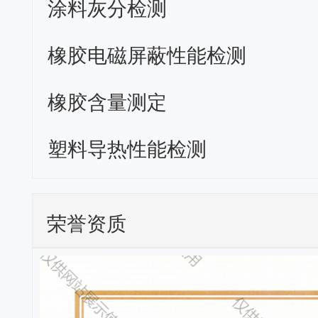
涂料灰分检测
橡胶电磁屏蔽性能检测
橡胶含量测定
塑料导热性能检测
荣誉资质