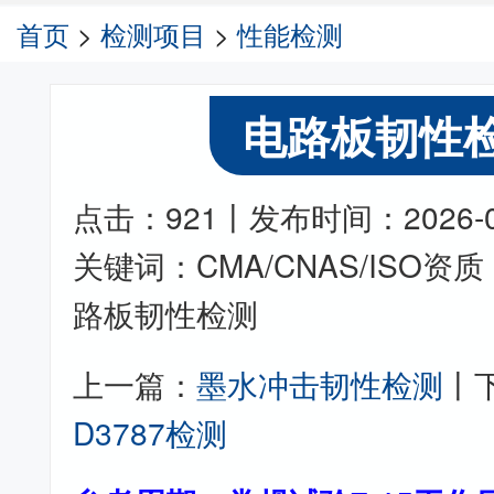
首页
>
检测项目
>
性能检测
电路板韧性
点击：921丨发布时间：2026-05-
关键词：CMA/CNAS/ISO
路板韧性检测
上一篇：
墨水冲击韧性检测
丨
D3787检测