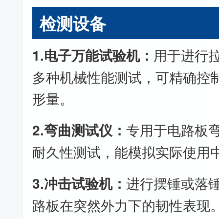
检测设备
1.电子万能试验机：
用于进行
多种机械性能测试，可精确控
形量。
2.弯曲测试仪：
专用于电路板
耐久性测试，能模拟实际使用
3.冲击试验机：
进行摆锤或落
路板在突然外力下的韧性表现