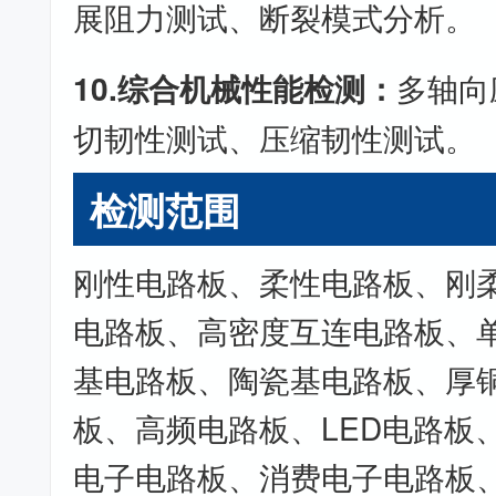
展阻力测试、断裂模式分析。
10.综合机械性能检测：
多轴向
切韧性测试、压缩韧性测试。
检测范围
刚性电路板、柔性电路板、刚
电路板、高密度互连电路板、
基电路板、陶瓷基电路板、厚
板、高频电路板、LED电路板
电子电路板、消费电子电路板