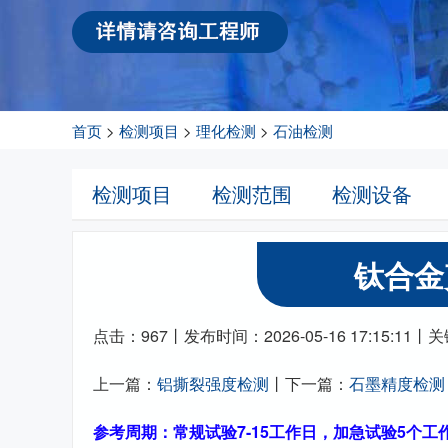
首页
>
检测项目
>
理化检测
>
石油检测
检测项目
检测范围
检测设备
钛合金
点击：967丨发布时间：2026-05-16 17:15:
上一篇：
铝撕裂强度检测
丨下一篇：
石墨精度检测
参考周期：常规试验7-15工作日，加急试验5个工