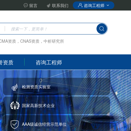
留言
联系我们
咨询工程师
CMA资质，CNAS资质，中析研究所
誉资质
咨询工程师
检测资质实验室
国家高新技术企业
AAA级诚信经营示范单位