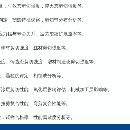
度，时效态剪切强度，淬火态剪切强度等。
判定，韧窝特征观察，剪切带分布分析等。
应力幅与寿命关系，疲劳裂纹扩展速率等。
，棒材剪切强度，丝材剪切强度等。
强度，铸造态剪切强度，增材制造态剪切强度等。
征，晶粒度评定，相组成分析等。
面涂层剪切性能，氧化层影响评估，机械加工层影响等。
，扭剪复合性能，弯剪复合性能等。
性，试样合格率，性能离散度分析等。