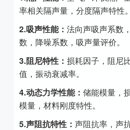
率相关隔声量，分度隔声特性
2.吸声性能：
法向声吸声系数
数，降噪系数，吸声量评价。
3.阻尼特性：
损耗因子，阻尼
值，振动衰减率。
4.动态力学性能：
储能模量，
模量，材料刚度特性。
5.声阻抗特性：
声阻抗率，声