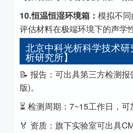
10.恒温恒湿环境箱：
模拟不同
评估材料在极端环境下的声学
北京中科光析科学技术研
析研究所】
📝 报告：可出具第三方检测报
版)。
⏳ 检测周期：7~15工作日，
🏅 资质：旗下实验室可出具CM