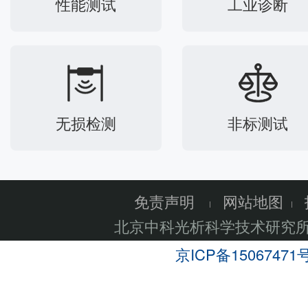
性能测试
工业诊断
无损检测
非标测试
免责声明
网站地图
北京中科光析科学技术研究
京ICP备15067471号