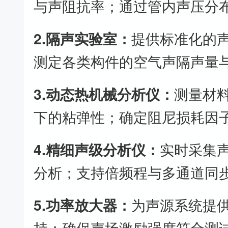
与声阻抗率；通过管内声压分
2.隔声实验室：
提供标准化的
测定各类构件的空气声隔声量
3.动态热机械分析仪：
测量材
下的粘弹性；确定阻尼损耗因
4.精细声级分析仪：
实时采集
分析；支持倍频程与多通道同
5.功率放大器：
为声源系统提
持；确保声场激励强度符合测