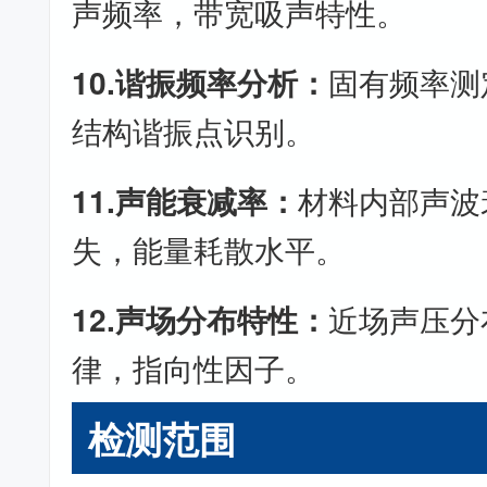
声频率，带宽吸声特性。
10.谐振频率分析：
固有频率测
结构谐振点识别。
11.声能衰减率：
材料内部声波
失，能量耗散水平。
12.声场分布特性：
近场声压分
律，指向性因子。
检测范围