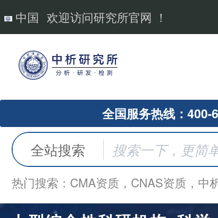
中国
欢迎访问研究所官网 ！
全国服务热线：400-62
全站搜索
热门搜索：CMA资质，CNAS资质，中