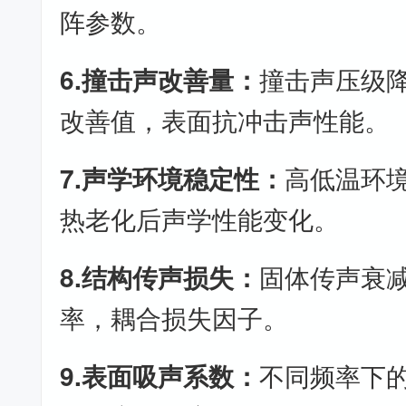
阵参数。
6.撞击声改善量：
撞击声压级
改善值，表面抗冲击声性能。
7.声学环境稳定性：
高低温环
热老化后声学性能变化。
8.结构传声损失：
固体传声衰
率，耦合损失因子。
9.表面吸声系数：
不同频率下