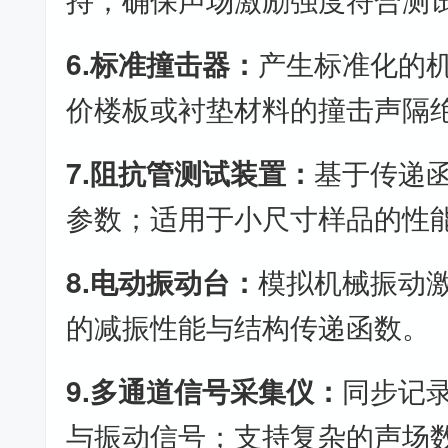
6.标准撞击器：
产生标准化的
价楼板或衬垫材料的撞击声隔
7.阻抗管测试装置：
基于传递
参数；适用于小尺寸样品的性
8.电动振动台：
模拟机械振动
的减振性能与结构传递函数。
9.多通道信号采集仪：
同步记
与振动信号；支持复杂的声场