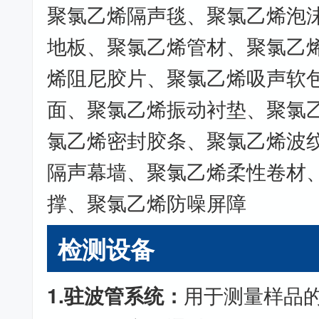
聚氯乙烯隔声毯、聚氯乙烯泡
地板、聚氯乙烯管材、聚氯乙
烯阻尼胶片、聚氯乙烯吸声软
面、聚氯乙烯振动衬垫、聚氯
氯乙烯密封胶条、聚氯乙烯波
隔声幕墙、聚氯乙烯柔性卷材
撑、聚氯乙烯防噪屏障
检测设备
1.驻波管系统：
用于测量样品