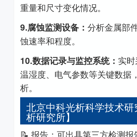
重量和尺寸变化情况。
9.腐蚀监测设备：
分析金属部
蚀速率和程度。
10.数据记录与监控系统：
实时
温湿度、电气参数等关键数据
析。
北京中科光析科学技术研
析研究所】
📝 报告：可出具第三方检测报