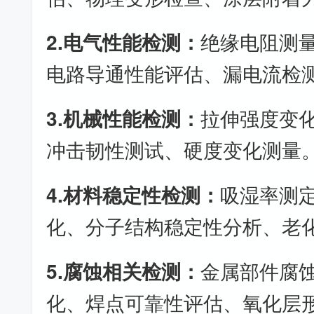
2.电气性能检测：
绝缘电阻测
电路导通性能评估、漏电流检
3.机械性能检测：
拉伸强度变
冲击韧性测试、硬度变化测量
4.材料稳定性检测：
吸湿率测
化、分子结构稳定性分析、老
5.腐蚀相关检测：
金属部件腐
化、焊点可靠性评估、氧化层