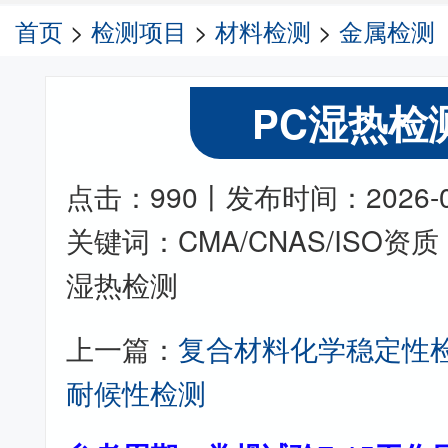
首页
>
检测项目
>
材料检测
>
金属检测
PC湿热检
点击：990丨发布时间：2026-05-
关键词：CMA/CNAS/ISO
湿热检测
上一篇：
复合材料化学稳定性
耐候性检测