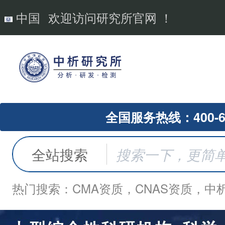
中国
欢迎访问研究所官网 ！
全国服务热线：400-62
全站搜索
热门搜索：CMA资质，CNAS资质，中