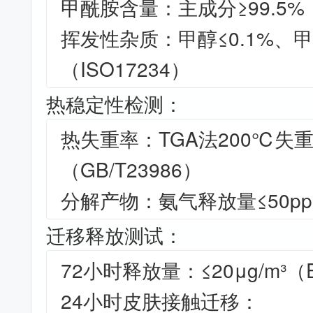
甲酰胺含量：主成分≥99.5%（G
挥发性杂质：甲醇≤0.1%、甲酸
（ISO17234）
热稳定性检测：
热失重率：TGA法200℃失重≤
（GB/T23986）
分解产物：氨气释放量≤50ppm
迁移释放测试：
72小时释放量：≤20μg/m³（E
24小时皮肤接触迁移：