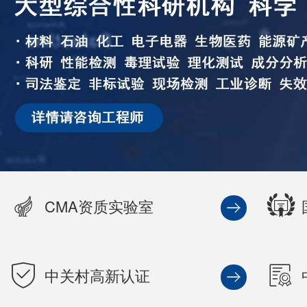
CMA资质实验室
中关村高新认证