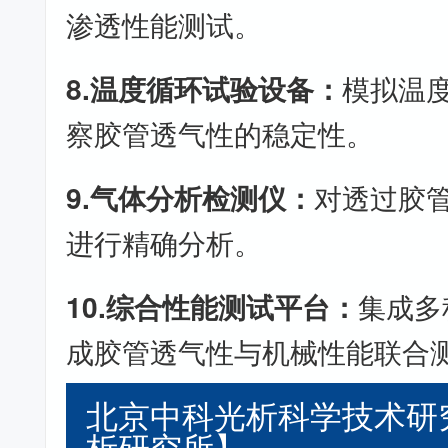
渗透性能测试。
8.温度循环试验设备：
模拟温
察胶管透气性的稳定性。
9.气体分析检测仪：
对透过胶
进行精确分析。
10.综合性能测试平台：
集成多
成胶管透气性与机械性能联合
北京中科光析科学技术研
析研究所】