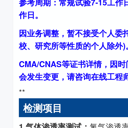
参考周期：常规试验7-15工作
作日。
因业务调整，暂不接受个人委托
校、研究所等性质的个人除外)
CMA/CNAS等证书详情，因
会发生变更，请咨询在线工程
**
检测项目
1.气体渗透率测试：
氮气渗透