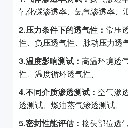
氧化碳渗透率、氦气渗透率、
2.压力条件下的透气性：
常压
性、负压透气性、脉动压力透
3.温度影响测试：
高温环境透
性、温度循环透气性。
4.不同介质渗透测试：
空气渗
透测试、燃油蒸气渗透测试。
5.密封性能评估：
接头部位透